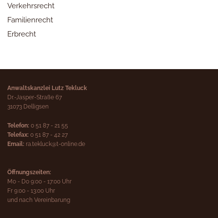
Verkehrsrecht
Familienrecht
Erbrecht
Anwaltskanzlei Lutz Tekluck
Dr.-Jasper-Straße 67
31073 Delligsen
Telefon:
0 51 87 - 21 55
T
elefax:
0 51 87 - 42 27
Email:
ra.tekluck@t-online.de
Öffnungszeiten:
Mo - Do 9:00 - 17:00 Uhr
Fr 9:00 - 13:00 Uhr
und nach Vereinbarung