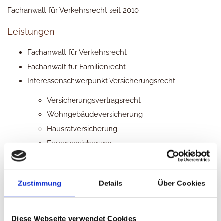
Fachanwalt für Verkehrsrecht seit 2010
Leistungen
Fachanwalt für Verkehrsrecht
Fachanwalt für Familienrecht
Interessenschwerpunkt Versicherungsrecht
Versicherungsvertragsrecht
Wohngebäudeversicherung
Hausratversicherung
Feuerversicherung
allgemeine Haftpflicht
Lebensversicherung
Zustimmung
Details
Über Cookies
Berufsunfähigkeitsversicherung
VEREINBAREN SIE EINEN PERSÖNLICHEN TERMIN
Diese Webseite verwendet Cookies