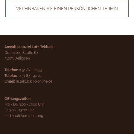
VEREINBAREN SIE EINEN PERSÖNLICHEN TERMIN
Anwaltskanzlei Lutz Tekluck
Dr.-Jasper-Straße 67
31073 Delligsen
Telefon:
0 51 87 - 21 55
T
elefax:
0 51 87 - 42 27
Email:
ra.tekluck@t-online.de
Öffnungszeiten:
Mo - Do 9:00 - 17:00 Uhr
Fr 9:00 - 13:00 Uhr
und nach Vereinbarung